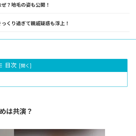
なぜ？地毛の姿も公開！
そっくり過ぎて親戚疑惑も浮上！
目次
めは共演？