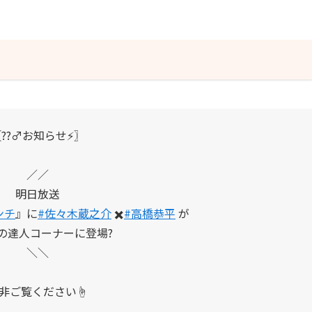
??‍♂️お知らせ⚡️〗
／／
明日放送
ンチ
』に
#佐々木蔵之介
✖️
#高橋恭平
が
の達人コーナーに登場?️
＼＼
非ご覧ください☝️