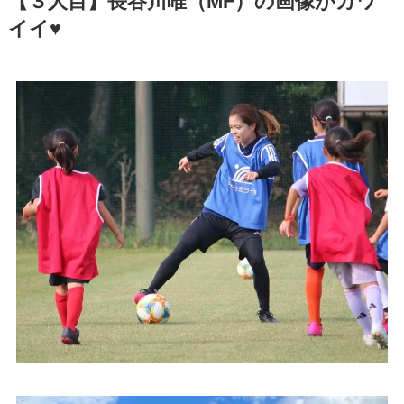
【３人目】長谷川唯（MF）の画像がカワ
イイ♥