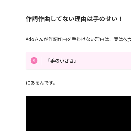
作詞作曲してない理由は手のせい！
Adoさんが作詞作曲を手掛けない理由は、実は彼
「手の小ささ」
にあるんです。