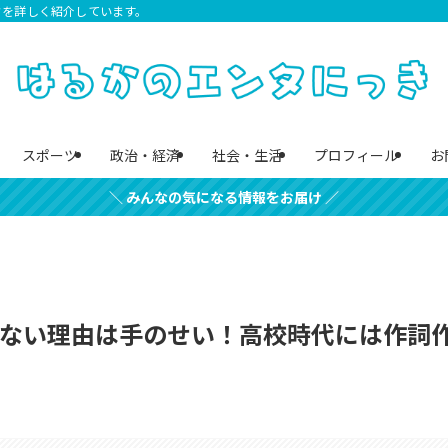
クを詳しく紹介しています。
スポーツ
政治・経済
社会・生活
プロフィール
お
＼ みんなの気になる情報をお届け ／
してない理由は手のせい！高校時代には作詞