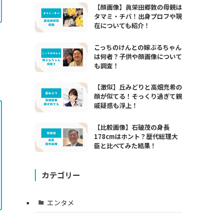
【顔画像】眞栄田郷敦の母親は
タマミ・チバ！出身プロフや現
在についても紹介！
こっちのけんとの嫁ぶるちゃん
は何者？子供や顔画像について
も調査！
【激似】丘みどりと高畑充希の
顔が似てる！そっくり過ぎて親
戚疑惑も浮上！
【比較画像】石破茂の身長
178cmはホント？歴代総理大
臣と比べてみた結果！
カテゴリー
エンタメ