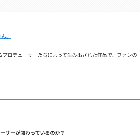
さん。
るプロデューサーたちによって生み出された作品で、ファンの
？
ューサーが関わっているのか？