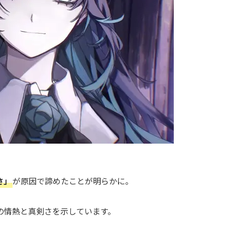
さ」
が原因で諦めたことが明らかに。
の情熱と真剣さを示しています。