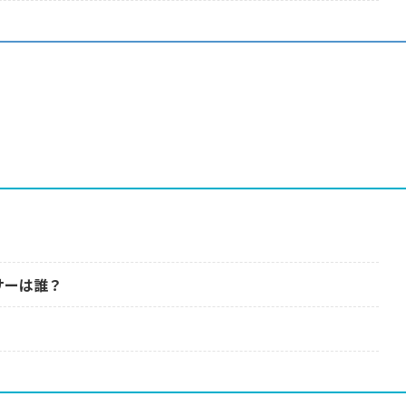
サーは誰？