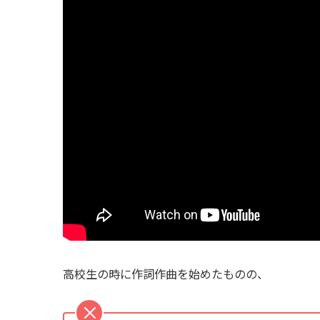
高校生の時に作詞作曲を始めたものの、