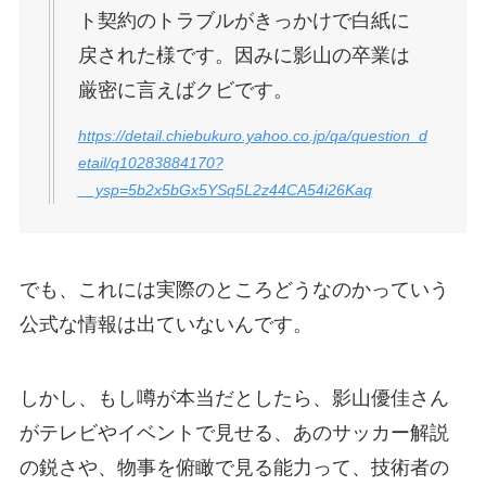
ト契約のトラブルがきっかけで白紙に
戻された様です。因みに影山の卒業は
厳密に言えばクビです。
https://detail.chiebukuro.yahoo.co.jp/qa/question_d
etail/q10283884170?
__ysp=5b2x5bGx5YSq5L2z44CA54i26Kaq
でも、これには実際のところどうなのかっていう
公式な情報は出ていないんです。
しかし、もし噂が本当だとしたら、影山優佳さん
がテレビやイベントで見せる、あのサッカー解説
の鋭さや、物事を俯瞰で見る能力って、技術者の