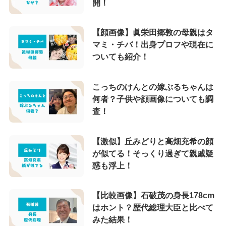
開！
【顔画像】眞栄田郷敦の母親はタ
マミ・チバ！出身プロフや現在に
ついても紹介！
こっちのけんとの嫁ぶるちゃんは
何者？子供や顔画像についても調
査！
【激似】丘みどりと高畑充希の顔
が似てる！そっくり過ぎて親戚疑
惑も浮上！
【比較画像】石破茂の身長178cm
はホント？歴代総理大臣と比べて
みた結果！