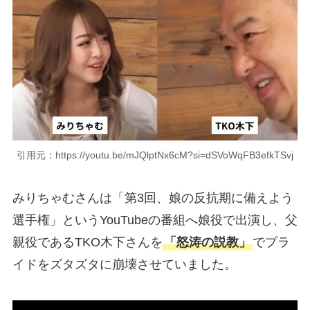
引用元：https://youtu.be/mJQlptNx6cM?si=dSVoWqFB3efkTSvj
みりちゃむさんは「第3回、娘の反抗期に備えよう
選手権」というYouTubeの番組へ娘役で出演し、父
親役であるTKO木下さんを
「怒涛の説教」
でプラ
イドをズタズタに崩壊させていました。