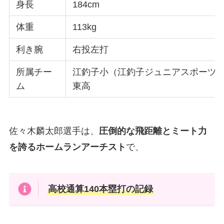
身長
184cm
体重
113kg
利き腕
右投左打
所属チー
江釣子小（江釣子ジュニアスポーツ
ム
東高
佐々木麟太郎選手は、
圧倒的な飛距離とミート力
を誇るホームランアーチスト
で、
高校通算140本塁打の記録