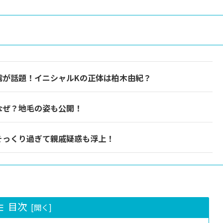
暴露が話題！イニシャルKの正体は柏木由紀？
なぜ？地毛の姿も公開！
そっくり過ぎて親戚疑惑も浮上！
目次