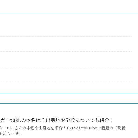
ガーtuki.の本名は？出身地や学校についても紹介！
tuki.さんの本名や出身地を紹介！TikTokやYouTubeで話題の『晩餐
も迫ります。