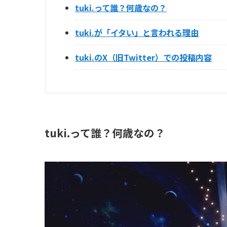
tuki.って誰？何歳なの？
tuki.が「イタい」と言われる理由
tuki.のX（旧Twitter）での投稿内容
tuki.って誰？何歳なの？