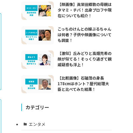
【顔画像】眞栄田郷敦の母親は
タマミ・チバ！出身プロフや現
在についても紹介！
こっちのけんとの嫁ぶるちゃん
は何者？子供や顔画像について
も調査！
【激似】丘みどりと高畑充希の
顔が似てる！そっくり過ぎて親
戚疑惑も浮上！
【比較画像】石破茂の身長
178cmはホント？歴代総理大
臣と比べてみた結果！
カテゴリー
エンタメ