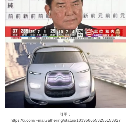
引用：
https://x.com/FinalGathering/status/1839586553255153927