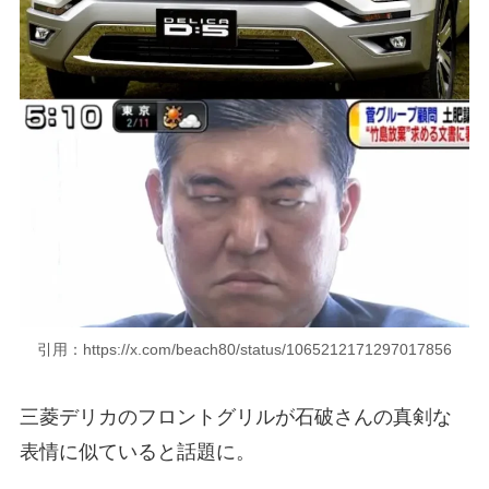
引用：https://x.com/beach80/status/1065212171297017856
三菱デリカのフロントグリルが石破さんの真剣な
表情に似ていると話題に。