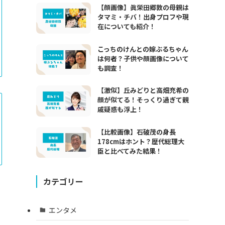
【顔画像】眞栄田郷敦の母親は
タマミ・チバ！出身プロフや現
在についても紹介！
こっちのけんとの嫁ぶるちゃん
は何者？子供や顔画像について
も調査！
【激似】丘みどりと高畑充希の
顔が似てる！そっくり過ぎて親
戚疑惑も浮上！
【比較画像】石破茂の身長
178cmはホント？歴代総理大
臣と比べてみた結果！
カテゴリー
エンタメ