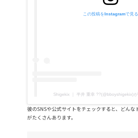
この投稿をInstagramで見
Shigekix ｜ 半井 重幸 ??(@bboyshigek
彼のSNSや公式サイトをチェックすると、どん
がたくさんあります。