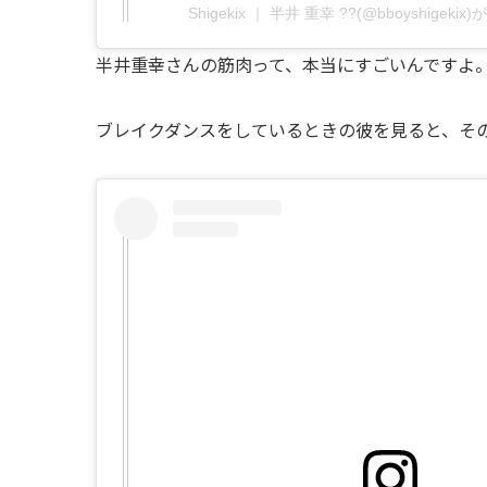
Shigekix ｜ 半井 重幸 ??(@bboyshigek
半井重幸さんの筋肉って、本当にすごいんですよ
ブレイクダンスをしているときの彼を見ると、そ