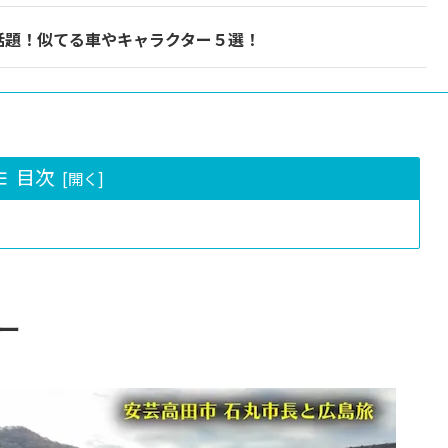
話題！似てる車やキャラクター５選！
目次
ー